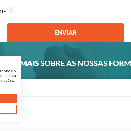
ONE
ABER MAIS SOBRE AS NOSSAS FOR
ar o nosso
xperiência
gurações.
agem*