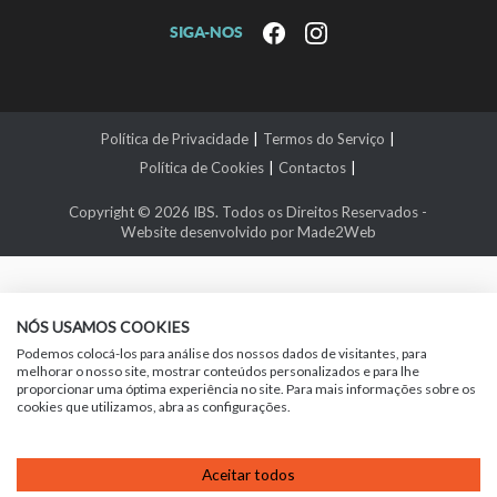
SIGA-NOS
Política de Privacidade
|
Termos do Serviço
|
Política de Cookies
|
Contactos
|
Copyright © 2026
IBS
. Todos os Direitos Reservados -
Website desenvolvido por
Made2Web
NÓS USAMOS COOKIES
Podemos colocá-los para análise dos nossos dados de visitantes, para
melhorar o nosso site, mostrar conteúdos personalizados e para lhe
proporcionar uma óptima experiência no site. Para mais informações sobre os
cookies que utilizamos, abra as configurações.
Aceitar todos