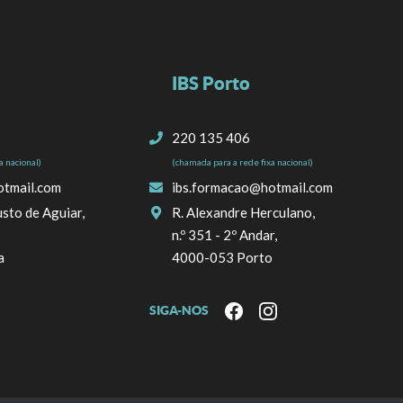
IBS Porto
220 135 406
a nacional)
(chamada para a rede fixa nacional)
otmail.com
ibs.formacao@hotmail.com
sto de Aguiar,
R. Alexandre Herculano,
n.º 351 - 2º Andar,
a
4000-053 Porto
SIGA-NOS