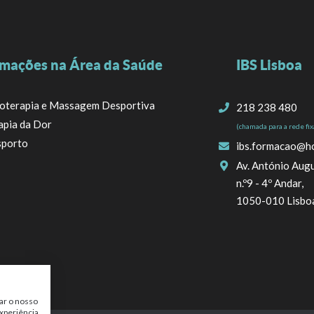
mações na Área da Saúde
IBS Lisboa
ioterapia e Massagem Desportiva
218 238 480
apia da Dor
(chamada para a rede fix
porto
ibs.formacao@h
Av. António Augu
n.º9 - 4º Andar,
1050-010 Lisbo
ar o nosso
xperiência