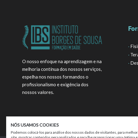
For
·
Fis
·
Ter
O nosso enfoque na aprendizagem e na
·
Des
melhoria contínua dos nossos serviços,
espelha nos nossos formandos o
profissionalismo e exigência dos
nossos valores.
NÓS USAMOS COOKIES
Podemos colocá-los para análise dos nossos dados de visitantes, para melhor
site, mostrar conteúdos personalizados e para lhe proporcionar uma óptima e