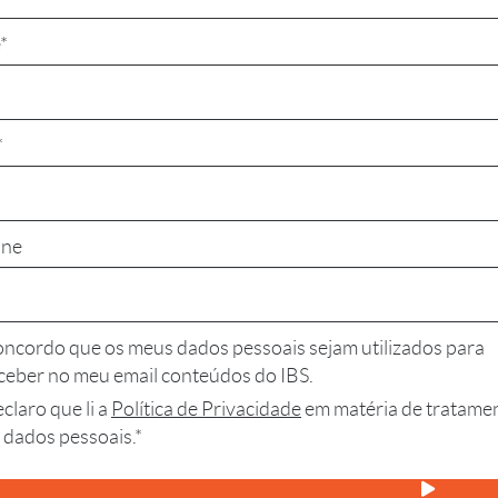
*
*
one
ncordo que os meus dados pessoais sejam utilizados para
ceber no meu email conteúdos do IBS.
claro que li a
Política de Privacidade
em matéria de tratame
 dados pessoais.*