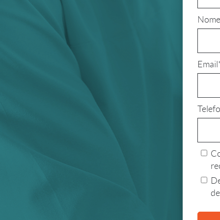
Nome
Email
Telef
Co
re
De
de