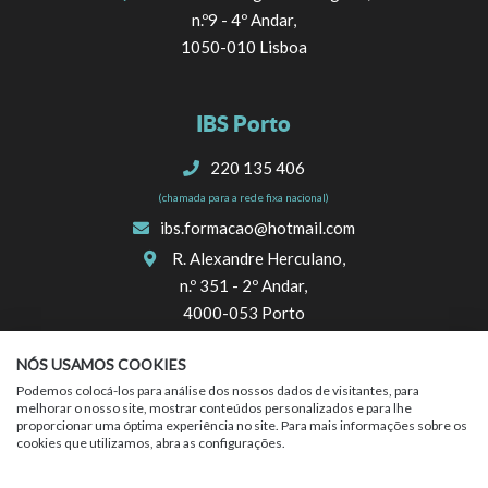
n.º9 - 4º Andar,
1050-010 Lisboa
IBS Porto
220 135 406
(chamada para a rede fixa nacional)
ibs.formacao@hotmail.com
R. Alexandre Herculano,
n.º 351 - 2º Andar,
4000-053 Porto
NÓS USAMOS COOKIES
SIGA-NOS
Podemos colocá-los para análise dos nossos dados de visitantes, para
melhorar o nosso site, mostrar conteúdos personalizados e para lhe
proporcionar uma óptima experiência no site. Para mais informações sobre os
cookies que utilizamos, abra as configurações.
Política de Privacidade
|
Termos do Serviço
|