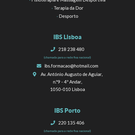
·
Terapia da Dor
·
Desporto
IBS Lisboa
218 238 480
(chamada para a rede fixa nacional)
ibs.formacao@hotmail.com
Av. António Augusto de Aguiar,
n.º9 - 4º Andar,
1050-010 Lisboa
IBS Porto
220 135 406
(chamada para a rede fixa nacional)