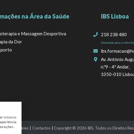
mações na Área da Saúde
IBS Lisboa
ioterapia e Massagem Desportiva
218 238 480
apia da Dor
(chamada para a rede fix
porto
ibs.formacao@h
Av. António Augu
n.º9 - 4º Andar,
1050-010 Lisbo
ar o nosso
xperiência
gurações.
lítica de Cookies
|
Contactos
|
Copyright © 2026
IBS
. Todos os Direitos R