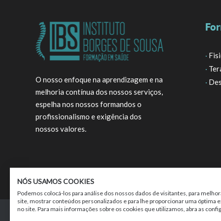
For
·
Fis
·
Ter
O nosso enfoque na aprendizagem e na
·
Des
melhoria contínua dos nossos serviços,
espelha nos nossos formandos o
profissionalismo e exigência dos
nossos valores.
NÓS USAMOS COOKIES
Podemos colocá-los para análise dos nossos dados de visitantes, para melhor
site, mostrar conteúdos personalizados e para lhe proporcionar uma óptima e
no site. Para mais informações sobre os cookies que utilizamos, abra as confi
Política de Privacidade
|
Termos do Serviço
|
Po