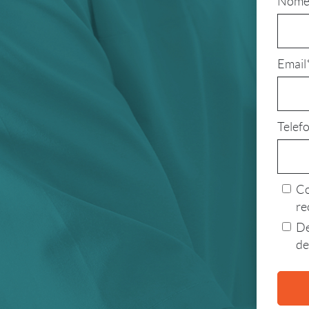
Nome
Email
Telef
Co
re
De
de