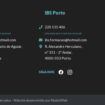
IBS Porto
220 135 406
a nacional)
(chamada para a rede fixa nacional)
otmail.com
ibs.formacao@hotmail.com
sto de Aguiar,
R. Alexandre Herculano,
n.º 351 - 2º Andar,
a
4000-053 Porto
SIGA-NOS
eservados - Website desenvolvido por
Made2Web