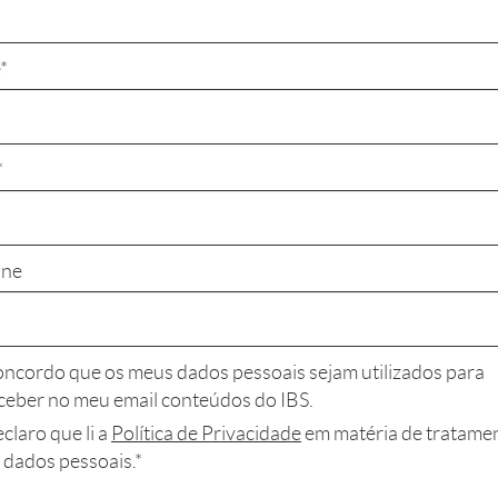
*
*
one
ncordo que os meus dados pessoais sejam utilizados para
ceber no meu email conteúdos do IBS.
claro que li a
Política de Privacidade
em matéria de tratame
 dados pessoais.*