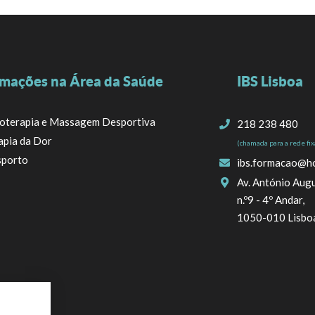
mações na Área da Saúde
IBS Lisboa
ioterapia e Massagem Desportiva
218 238 480
apia da Dor
(chamada para a rede fix
porto
ibs.formacao@h
Av. António Augu
n.º9 - 4º Andar,
1050-010 Lisbo