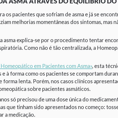
DA ASMA ATRAVÉS DO EQUILÍBRIO D
a os pacientes que sofriam de asma e já se encon
ziam melhorias momentâneas dos sintomas, mas nã
 asma explica-se por o procedimento tentar encont
spiratória. Como não é tão centralizada, a Homeop
o Homeopático em Pacientes com Asma»
, esta téc
es e à forma como os pacientes se comportam dura
e forma lenta. Porém, nos casos clínicos apresen
 homeopática sobre pacientes asmáticos.
 anos só precisou de uma dose única do medicame
mas que tinham sido apresentados no começo: tosse
ar a medicação.