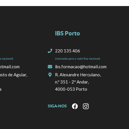
IBS Porto
220 135 406
a nacional)
(chamada para a rede fixa nacional)
otmail.com
ibs.formacao@hotmail.com
sto de Aguiar,
R. Alexandre Herculano,
n.º 351 - 2º Andar,
a
4000-053 Porto
SIGA-NOS