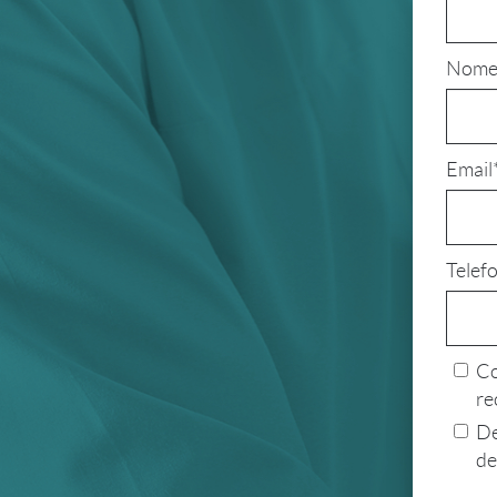
Nome
Email
Telef
Co
re
De
de