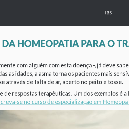
IBS
S DA HOMEOPATIA PARA O T
mente com alguém com esta doença -, já deve saber
as as idades, a asma torna os pacientes mais sens
se através de falta de ar, aperto no peito e tosse.
 de respostas terapêuticas. Um dos exemplos é a 
screva-se no curso de especialização em Homeopat