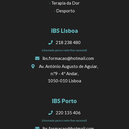
·
Terapia da Dor
·
Desporto
IBS Lisboa
218 238 480
(chamada para a rede fixa nacional)
ibs.formacao@hotmail.com
Av. António Augusto de Aguiar,
n.º9 - 4º Andar,
1050-010 Lisboa
IBS Porto
220 135 406
(chamada para a rede fixa nacional)
ibs.formacao@hotmail.com