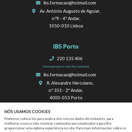
ibs.formacao@hotmail.com
Av. António Augusto de Aguiar,
n.º9 - 4º Andar,
1050-010 Lisboa
IBS Porto
220 135 406
(chamada para a rede fixa nacional)
ibs.formacao@hotmail.com
R. Alexandre Herculano,
n.º 351 - 2º Andar,
4000-053 Porto
NÓS USAMOS COOKIES
SIGA-NOS
Podemos colocá-los para análise dos nossos dados de visitantes, para
melhorar o nosso site, mostrar conteúdos personalizados e para lhe
proporcionar uma óptima experiência no site. Para mais informações sobre os