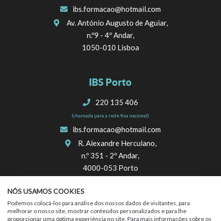
ibs.formacao@hotmail.com
Av. António Augusto de Aguiar,
n.º9 - 4º Andar,
1050-010 Lisboa
IBS Porto
220 135 406
(chamada para a rede fixa nacional)
ibs.formacao@hotmail.com
R. Alexandre Herculano,
n.º 351 - 2º Andar,
4000-053 Porto
NÓS USAMOS COOKIES
SIGA-NOS
Podemos colocá-los para análise dos nossos dados de visitantes, para
melhorar o nosso site, mostrar conteúdos personalizados e para lhe
proporcionar uma óptima experiência no site. Para mais informações sobre os